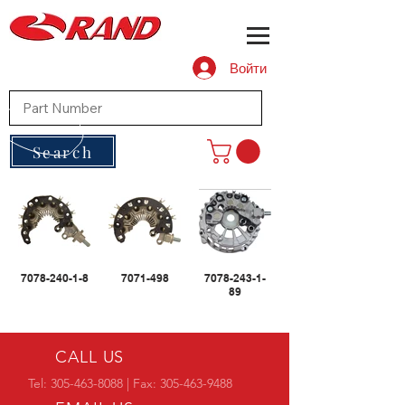
Войти
Search
7078-240-1-8
7071-498
7078-243-1-
89
CALL US
Tel:
305-463-8088
| Fax:
305-463-9488